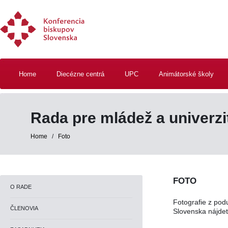
Home
Diecézne centrá
UPC
Animátorské školy
Rada pre mládež a univerz
Home
/
Foto
FOTO
O RADE
Fotografie z pod
ČLENOVIA
Slovenska nájde