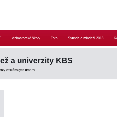
C
Animátorské školy
Foto
Synoda o mládeži 2018
K
ež a univerzity KBS
nty vatikánskych úradov